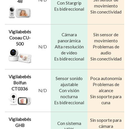
48
Con Stargrip
movimiento
Es bidireccional
Sin conectividad
Vigilabebés
Cámara
Sin sensor de
Cooau CU-
panorámica
movimiento
500
N/D
Alta resolución
Problemas de
de vídeo
audio
Es bidireccional
Sin conectividad
Vigilabebés
Sensor sonido
Poca autonomía
Boifun
ajustable
Problemas de
CT0336
N/D
Con visión
alcance
nocturna
Sin soporte para
Es bidireccional
cuna
Vigilabebés
Sin soporte para
Con sistema
GHB
cámara