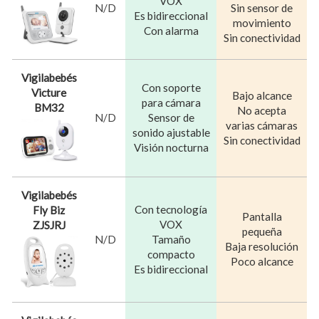
VOX
N/D
Sin sensor de
Es bidireccional
movimiento
Con alarma
Sin conectividad
Vigilabebés
Con soporte
Victure
Bajo alcance
para cámara
BM32
No acepta
N/D
Sensor de
varias cámaras
sonido ajustable
Sin conectividad
Visión nocturna
Vigilabebés
Con tecnología
Fly Biz
Pantalla
VOX
ZJSJRJ
pequeña
N/D
Tamaño
Baja resolución
compacto
Poco alcance
Es bidireccional