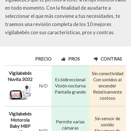
en todo momento. Con la finalidad de ayudarte a
seleccionar el que más conviene a tus necesidades, te
traemos una revisión completa de los 10 mejores
vigilabebés con sus características, pros y contras.
PRECIO
PROS
CONTRAS
Vigilabebés
Sin conectividad
Nuvita 3032
Es bidireccional
Con sonidos al
N/D
Visión nocturna
encender
Pantalla grande
Relativamente
costoso
Vigilabebés
Sin sensor de
Motorola
Permite varias
sonido
Baby MBP
cámaras
N/D
Sin sensor de