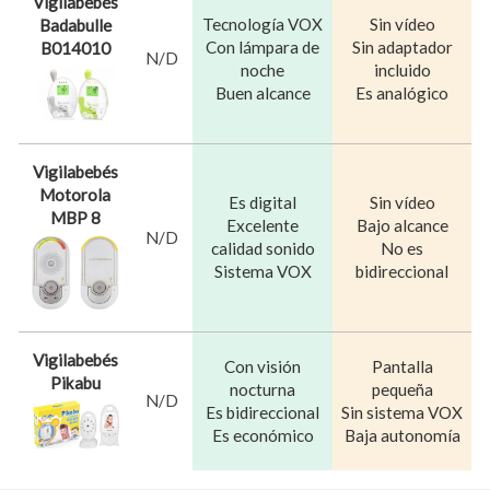
Vigilabebés
Tecnología VOX
Sin vídeo
Badabulle
Con lámpara de
Sin adaptador
B014010
N/D
noche
incluido
Buen alcance
Es analógico
Vigilabebés
Motorola
Es digital
Sin vídeo
MBP 8
Excelente
Bajo alcance
N/D
calidad sonido
No es
Sistema VOX
bidireccional
Vigilabebés
Con visión
Pantalla
Pikabu
nocturna
pequeña
N/D
Es bidireccional
Sin sistema VOX
Es económico
Baja autonomía