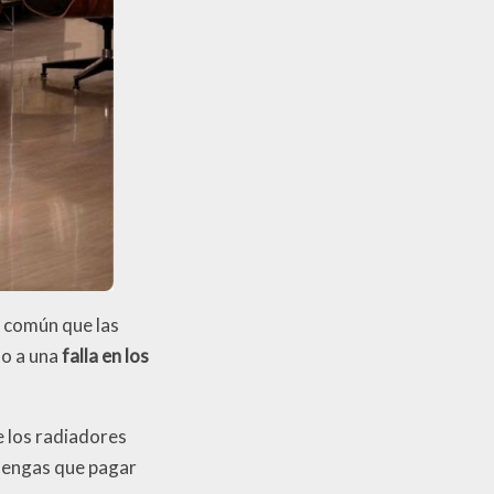
 común que las
do a una
falla en los
e los radiadores
 tengas que pagar