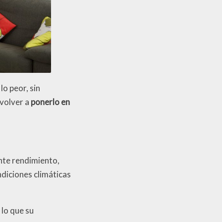
o peor, sin
 volver a
ponerlo en
nte rendimiento,
ndiciones climáticas
r lo que su