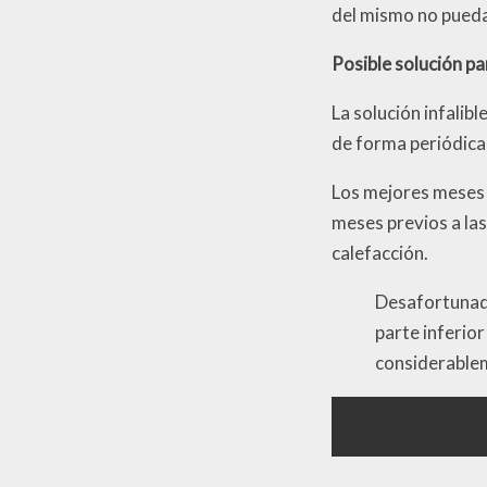
del mismo no pueda
Posible solución pa
La solución infalib
de forma periódica
Los mejores meses 
meses previos a la
calefacción.
Desafortunada
parte inferio
considerable