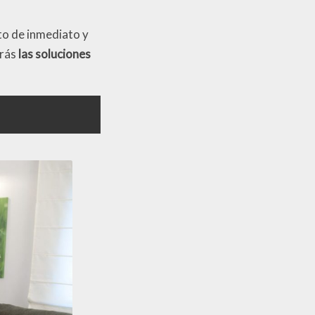
to de inmediato y
arás
las soluciones