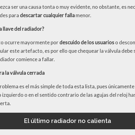
ezca ser una causa tonta o muy evidente, no obstante, es ne
ades para
descartar cualquier falla
menor.
a llave del radiador?
to ocurre mayormente por
descuido de los usuarios
o descon
r este artefacto, es por ello que chequear la válvula debe s
diador comience a fallar.
ra la válvula cerrada
problema es el más simple de toda esta lista, pues únicamente
o izquierdo o en el sentido contrario de las agujas del reloj h
erta.
El último radiador no calienta