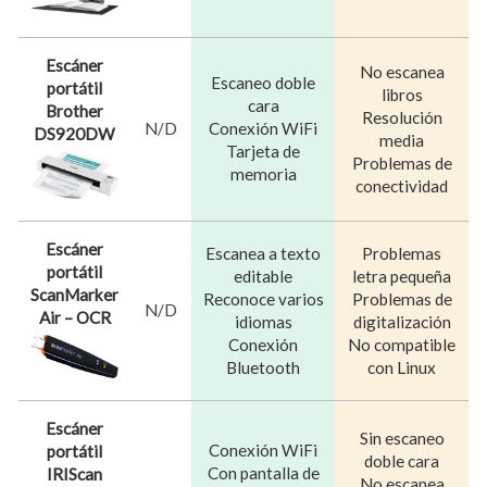
Escáner
No escanea
Escaneo doble
portátil
libros
cara
Brother
Resolución
N/D
Conexión WiFi
DS920DW
media
Tarjeta de
Problemas de
memoria
conectividad
Escáner
Escanea a texto
Problemas
portátil
editable
letra pequeña
ScanMarker
Reconoce varios
Problemas de
N/D
Air – OCR
idiomas
digitalización
Conexión
No compatible
Bluetooth
con Linux
Escáner
Sin escaneo
Conexión WiFi
portátil
doble cara
Con pantalla de
IRIScan
No escanea