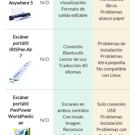
N/D
visualización
Anywhere 5
libros
Formato de
Problemas
salida editable
atasco papel
Escáner
portátil
Problemas de
Conexión
IRISPen Air
instalación
Bluetooth
7
Problemas
N/D
Lector de voz
letra pequeña
Traducción 40
No compatible
idiomas
con Linux
Escáner
portátil
Escaneo en
Solo conexión
PenPower
ambos sentidos
USB
WorldPenSc
Con modo
Problemas
N/D
an
imagen
instalación
Reconoce
Problemas con