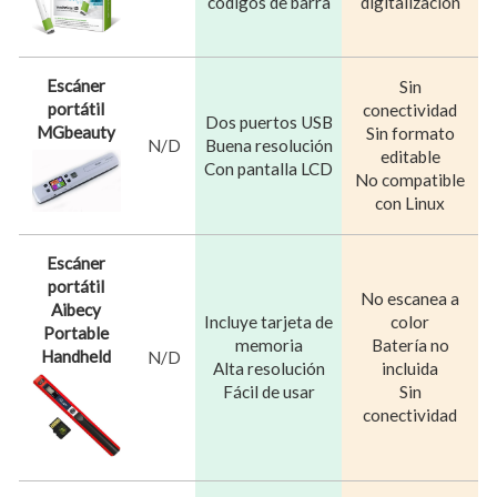
códigos de barra
digitalización
Escáner
Sin
portátil
conectividad
Dos puertos USB
MGbeauty
Sin formato
N/D
Buena resolución
editable
Con pantalla LCD
No compatible
con Linux
Escáner
portátil
No escanea a
Aibecy
Incluye tarjeta de
color
Portable
memoria
Batería no
Handheld
N/D
Alta resolución
incluida
Fácil de usar
Sin
conectividad