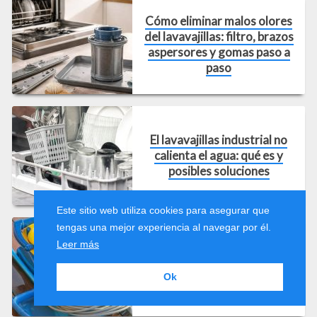
Cómo eliminar malos olores
del lavavajillas: filtro, brazos
aspersores y gomas paso a
paso
El lavavajillas industrial no
calienta el agua: qué es y
posibles soluciones
Este sitio web utiliza cookies para asegurar que
tengas una mejor experiencia al navegar por él.
Leer más
¿Limpiafondos hidráulico o
eléctrico? Descubre cuál
Ok
necesitas