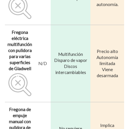
autonomía.
Fregona
eléctrica
multifunción
con pulidora
Precio alto
Multifunción
para varias
Autonomía
Disparo de vapor
superficies
N/D
limitada
Discos
de Gladwell
Viene
intercambiables
desarmada
Fregona de
empuje
manual con
Implica
pulidora de
No requiere