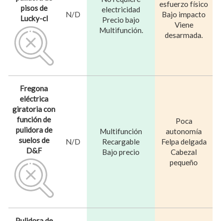
esfuerzo físico
pisos de
electricidad
N/D
Bajo impacto
Lucky-cl
Precio bajo
Viene
Multifunción.
desarmada.
Fregona
eléctrica
giratoria con
función de
Poca
pulidora de
Multifunción
autonomía
suelos de
N/D
Recargable
Felpa delgada
D&F
Bajo precio
Cabezal
pequeño
Pulidora de