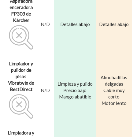
Aspiradora
enceradora
FP303 de
Kärcher
N/D
Detalles abajo
Detalles abajo
Limpiador y
pulidor de
pisos
Almohadillas
Vibratwin de
Limpieza y pulido
delgadas
BestDirect
N/D
Precio bajo
Cable muy
Mango abatible
corto
Motor lento
Limpiadora y