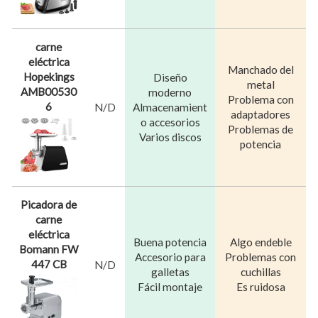
carne
eléctrica
Manchado del
Hopekings
Diseño
metal
AMB00530
moderno
Problema con
6
N/D
Almacenamient
adaptadores
o accesorios
Problemas de
Varios discos
potencia
Picadora de
carne
eléctrica
Buena potencia
Algo endeble
Bomann FW
Accesorio para
Problemas con
447 CB
N/D
galletas
cuchillas
Fácil montaje
Es ruidosa