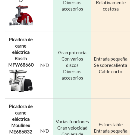
D
Diversos
Relativamente
accesorios
costosa
Picadora de
carne
eléctrica
Gran potencia
Bosch
Con varios
Entrada pequeña
MFW68660
N/D
discos
Se sobrecalienta
Diversos
Cable corto
accesorios
Picadora de
carne
eléctrica
Varias funciones
Es inestable
Moulinex
Gran velocidad
N/D
Entrada pequeña
ME686832
Con asa de