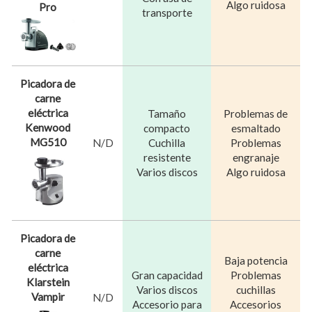
Algo ruidosa
Pro
transporte
Picadora de
carne
eléctrica
Tamaño
Problemas de
Kenwood
compacto
esmaltado
MG510
N/D
Cuchilla
Problemas
resistente
engranaje
Varios discos
Algo ruidosa
Picadora de
carne
Baja potencia
eléctrica
Gran capacidad
Problemas
Klarstein
Varios discos
cuchillas
Vampir
N/D
Accesorio para
Accesorios